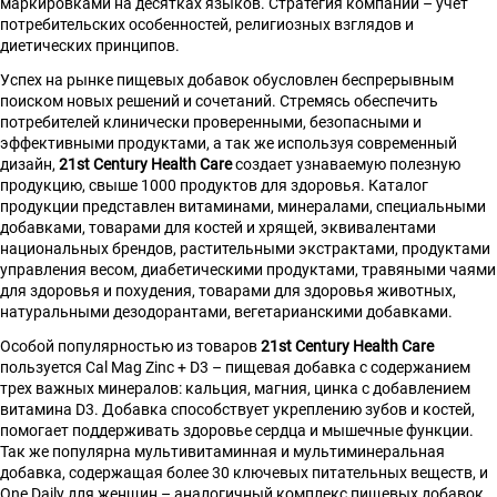
маркировками на десятках языков. Стратегия компании – учет
потребительских особенностей, религиозных взглядов и
диетических принципов.
Успех на рынке пищевых добавок обусловлен беспрерывным
поиском новых решений и сочетаний. Стремясь обеспечить
потребителей клинически проверенными, безопасными и
эффективными продуктами, а так же используя современный
дизайн,
21st Century Health Care
создает узнаваемую полезную
продукцию, свыше 1000 продуктов для здоровья. Каталог
продукции представлен витаминами, минералами, специальными
добавками, товарами для костей и хрящей, эквивалентами
национальных брендов, растительными экстрактами, продуктами
управления весом, диабетическими продуктами, травяными чаями
для здоровья и похудения, товарами для здоровья животных,
натуральными дезодорантами, вегетарианскими добавками.
Особой популярностью из товаров
21st Century Health Care
пользуется Cal Mag Zinc + D3 – пищевая добавка с содержанием
трех важных минералов: кальция, магния, цинка с добавлением
витамина D3. Добавка способствует укреплению зубов и костей,
помогает поддерживать здоровье сердца и мышечные функции.
Так же популярна мультивитаминная и мультиминеральная
добавка, содержащая более 30 ключевых питательных веществ, и
One Daily для женщин – аналогичный комплекс пищевых добавок,