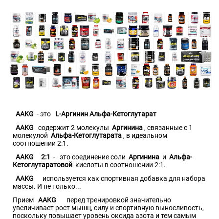
AAKG
- это
L-Аргинин Альфа-Кетоглутарат
AAKG
содержит 2 молекулы
Аргинина
, связанные с 1
молекулой
Альфа-Кетоглутарата
, в идеальном
соотношении 2:1.
AAKG
2:1
-
это соединение соли
Аргинина
и
Альфа-
Кетоглутаратовой
кислоты в соотношении 2:1.
AAKG
используется как спортивная добавка для набора
массы. И не только...
Прием
AAKG
перед тренировкой значительно
увеличивает рост мышц, силу и спортивную выносливость,
поскольку повышает уровень оксида азота и тем самым