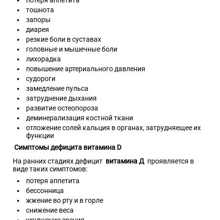
тошнота
запоры
диарея
резкие боли в суставах
головные и мышечные боли
лихорадка
повышение артериального давления
судороги
замедление пульса
затруднение дыхания
развитие остеопороза
деминерализация костной ткани
отложение солей кальция в органах, затрудняещее их
функции
Симптомы дефицита витамина D
На ранних стадиях дефицит
витамина Д
проявляется в
виде таких симптомов:
потеря аппетита
бессонница
жжение во рту и в горле
снижение веса
ухудшение зрения