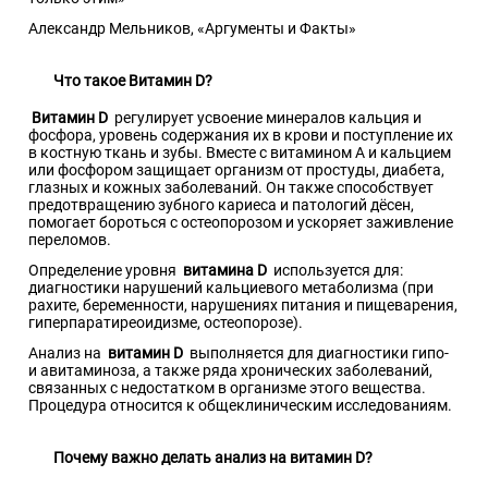
Александр Мельников, «Аргументы и Факты»
Что такое Витамин D?
Витамин D
регулирует усвоение минералов кальция и
фосфора, уровень содержания их в крови и поступление их
в костную ткань и зубы. Вместе с витамином A и кальцием
или фосфором защищает организм от простуды, диабета,
глазных и кожных заболеваний. Он также способствует
предотвращению зубного кариеса и патологий дёсен,
помогает бороться с остеопорозом и ускоряет заживление
переломов.
Определение уровня
витамина D
используется для:
диагностики нарушений кальциевого метаболизма (при
рахите, беременности, нарушениях питания и пищеварения,
гиперпаратиреоидизме, остеопорозе).
Анализ на
витамин D
выполняется для диагностики гипо-
и авитаминоза, а также ряда хронических заболеваний,
связанных с недостатком в организме этого вещества.
Процедура относится к общеклиническим исследованиям.
Почему важно делать анализ на витамин D?