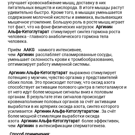
улучшает кровоснабжение мышц, доставку в них
питательных веществ и кислорода. В итоге мышцы растут
удивительно быстро. Кроме того, в мышцах уменьшается
содержание молочной кислоты и аммиака, вызывающих
мышечное утомление. Большую роль в росте мышц играет
тот факт, что на фоне физических нагрузок
Аргинин
Альфа-Кетоглутарат
стимулирует синтез гормона роста
человека - главного анаболического гормона тела
человека.
Приём
AAKG
намного интенсивнее,
чем
Аргинин
расслабляет спазмированные сосуды,
уменьшает склонность крови к тромбообразованию,
оптимизирует работу иммунной системы.
Аргинин Альфа-Кетоглутарат
выражено стимулирует
потенцию у мужчин, чувство оргазма у представителей
обоих полов. Это происходит потому, что оксид азота
способствует активации полового центра в гипоталамусе и
от него идут более мощные сигналы вниз к половым
органам. В результате этих сигналов происходит
кровенаполнение половых органов за счёт активации
выработки в их артериях оксида азота, синтез которого
усиливается
Аргинин Альфа-Кетоглутаратом
. За счёт
более мощной стимуляции выработки оксида
азота
Аргинин Альфа-Кетоглутарат
более эффективен,
чем
Аргинин
в интенсификации сперматогенеза.
Способ применения: