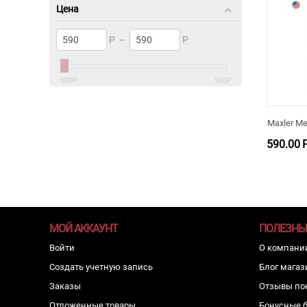
Цена
Р
–
Р
590
Р
590
Р
Maxler Me
590.00
МОЙ АККАУНТ
ПОЛЕЗНЫ
Войти
О компани
Создать учетную запись
Блог магаз
Заказы
Отзывы по
Отложенные товары
Бонусные 