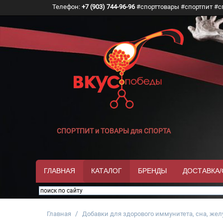
Телефон:
+7 (903) 744-96-96
#спорттовары #спортпит #с
СПОРТПИТ и ТОВАРЫ для СПОРТА
ГЛАВНАЯ
КАТАЛОГ
БРЕНДЫ
ДОСТАВКА
/
Главная
Добавки для здорового иммунитета, сна, жел