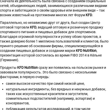
Сначала их деятельность была связана с созданием социальных
сетей, объединяющих людей, занимающихся различными видами
спорта и заботящихся о своём здоровье или внешнем виде – так
возник известный на протяжении многих лет Форум
KFD
.
Параллельно, но независимо друг от друга, был создан Центр
оптовой торговли
KFD
, ведущий оптовую и розничную продажу
спортивного питания и пищевых добавок для спортсменов.
Благодаря огромной популярности и успеху обоих проектов, а
также доверию более 1 миллиона пользователей и клиентов, было
принято решение об основании фирмы, специализирующейся в
создании пищевых добавок и создании марки
KFD Nutrition
,
презентация которой состоялась во время FIBO 2014 в Кёльне
(Германия).
Продукты
KFD Nutrition
сразу же появились на польском рынке и
завоевали популярность. Это было связано с несколькими
факторами, в первую очередь:
самое высокое качество при самой низкой цене,
натуральные ингредиенты, без вредных и ненужных добавок,
таких как искусственные красители и загустители,
сомнительных подсластителей (например, аспартам) и
консервантов,
публикация результатов исследований, в том числе