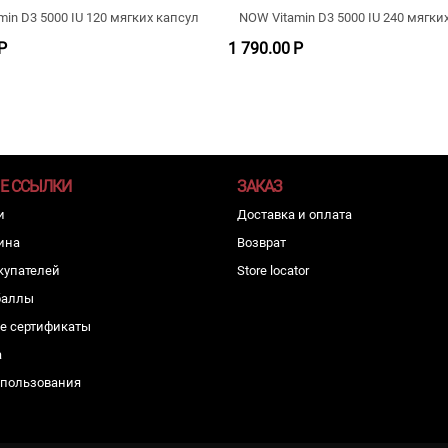
in D3 5000 IU 120 мягких капсул
NOW Vitamin D3 5000 IU 240 мягки
Р
1 790.00
Р
Е ССЫЛКИ
ЗАКАЗ
и
Доставка и оплата
ина
Возврат
купателей
Store locator
баллы
е сертификаты
а
спользования