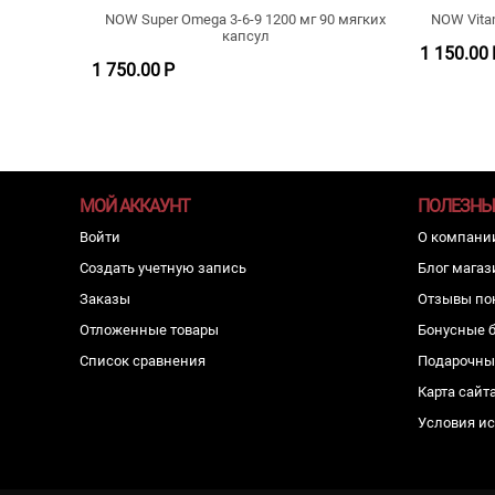
NOW Super Omega 3-6-9 1200 мг 90 мягких
NOW Vitam
капсул
1 150.00
1 750.00
Р
МОЙ АККАУНТ
ПОЛЕЗНЫ
Войти
О компани
Создать учетную запись
Блог магаз
Заказы
Отзывы по
Отложенные товары
Бонусные 
Список сравнения
Подарочны
Карта сайт
Условия и