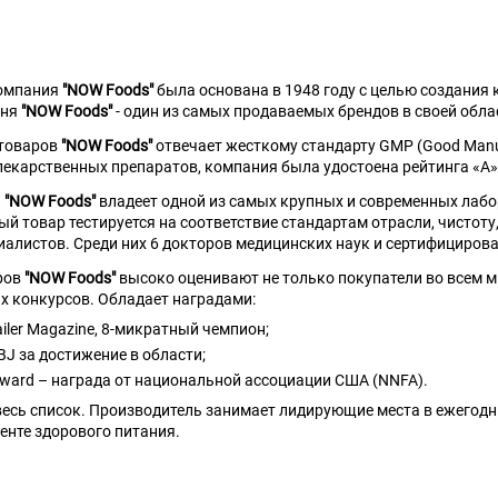
омпания
"NOW Foods"
была основана в 1948 году с целью создания
дня
"NOW Foods"
- один из самых продаваемых брендов в своей обла
 товаров
"NOW Foods"
отвечает жесткому стандарту GMP (Good Manuf
екарственных препаратов, компания была удостоена рейтинга «А»,
ь
"NOW Foods"
владеет одной из самых крупных и современных лаб
й товар тестируется на соответствие стандартам отрасли, чистоту
иалистов. Среди них 6 докторов медицинских наук и сертифициров
ров
"NOW Foods"
высоко оценивают не только покупатели во всем 
 конкурсов. Обладает наградами:
ailer Magazine, 8-микратный чемпион;
BJ за достижение в области;
Award – награда от национальной ассоциации США (NNFA).
 весь список. Производитель занимает лидирующие места в ежегод
енте здорового питания.