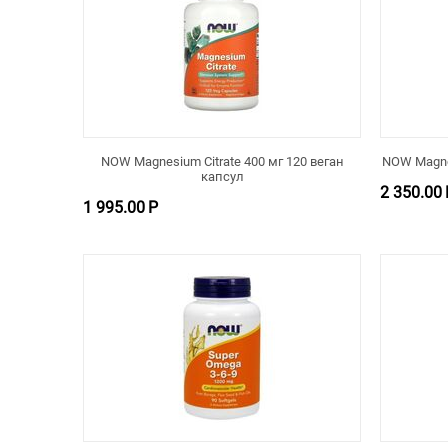
NOW Magnesium Citrate 400 мг 120 веган
NOW Magne
капсул
2 350.00
1 995.00
Р