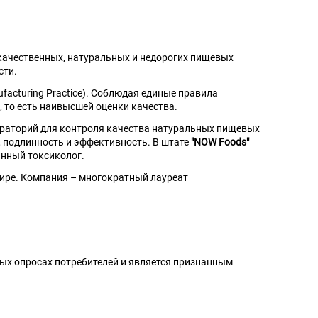
 качественных, натуральных и недорогих пищевых
сти.
acturing Practice). Соблюдая единые правила
 то есть наивысшей оценки качества.
ораторий для контроля качества натуральных пищевых
, подлинность и эффективность. В штате
"NOW Foods"
анный токсиколог.
мире. Компания – многократный лауреат
ных опросах потребителей и является признанным