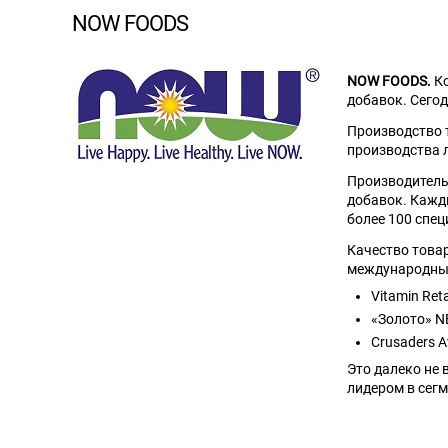
NOW FOODS
NOW FOODS.
К
добавок. Сего
Производство
производства л
Производител
добавок. Кажды
более 100 спец
Качество това
международных
Vitamin Ret
«Золото» N
Crusaders 
Это далеко не
лидером в сегм