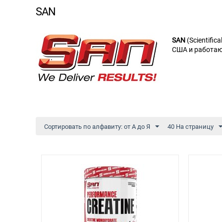
SAN
SAN
(Scientifi
США и работаю
Сортировать по алфавиту: от А до Я
40 На страницу