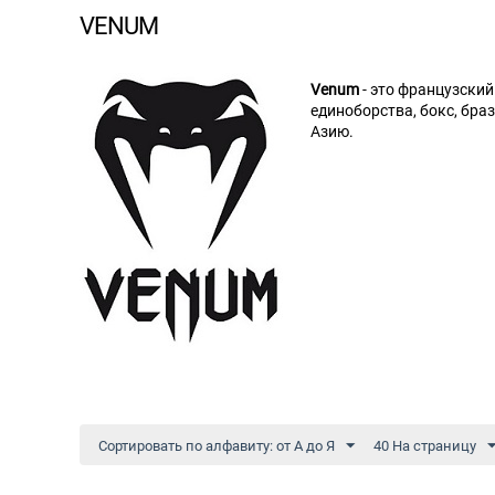
VENUM
Venum
- это французски
единоборства, бокс, бра
Азию.
Сортировать по алфавиту: от А до Я
40 На страницу