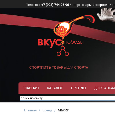
Телефон:
+7 (903) 744-96-96
#спорттовары #спортпит #с
СПОРТПИТ и ТОВАРЫ для СПОРТА
ГЛАВНАЯ
КАТАЛОГ
БРЕНДЫ
ДОСТАВКА
/
/
Maxler
Главная
Бренд