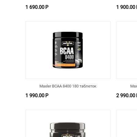
1 690.00
Р
1 900.00
Maxler BCAA 8400 180 таблеток
Max
1 990.00
Р
2 990.00