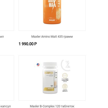
 мл
Maxler Amino MaX 435 грамм
1 990.00
Р
0 капсул
Maxler B-Complex 120 таблеток