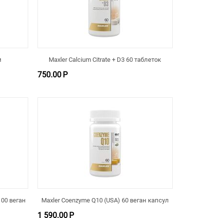
м
Maxler Calcium Citrate + D3 60 таблеток
750.00
Р
100 веган
Maxler Coenzyme Q10 (USA) 60 веган капсул
1 590.00
Р