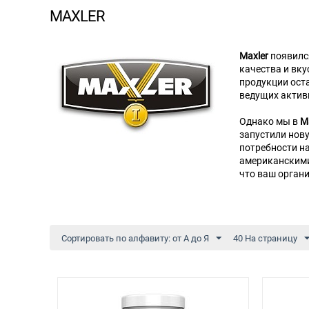
MAXLER
Maxler
появилс
качества и вку
продукции оста
ведущих актив
Однако мы в
M
запустили нов
потребности н
американскими 
что ваш органи
Сортировать по алфавиту: от А до Я
40 На страницу