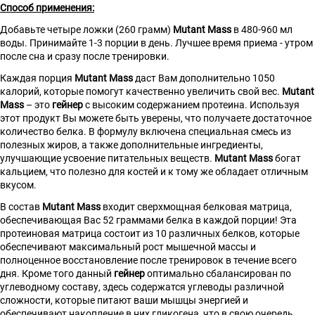
Способ применения:
Добавьте четыре ложки (260 грамм)
Mutant Mass
в 480-960 мл
воды. Принимайте 1-3 порции в день. Лучшее время приема - утром
после сна и сразу после тренировки.
Каждая порция
Mutant Mass
даст Вам дополнительно 1050
калорий, которые помогут качественно увеличить свой вес.
Mutant
Mass
– это
гейнер
с высоким содержанием протеина. Используя
этот продукт Вы можете быть уверены, что получаете достаточное
количество белка. В формулу включена специальная смесь из
полезных жиров, а также дополнительные ингредиенты,
улучшающие усвоение питательных веществ.
Mutant Mass
богат
кальцием, что полезно для костей и к тому же обладает отличным
вкусом.
В состав
Mutant Mass
входит сверхмощная белковая матрица,
обеспечивающая Вас 52 граммами белка в каждой порции! Эта
протеиновая матрица состоит из 10 различных белков, которые
обеспечивают максимальный рост мышечной массы и
полноценное восстановление после тренировок в течение всего
дня. Кроме того данный
гейнер
оптимально сбалансирован по
углеводному составу, здесь содержатся углеводы различной
сложности, которые питают ваши мышцы энергией и
обеспечивают накопление в них гликогена, что в свою очередь