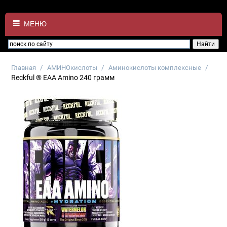
МЕНЮ
/
/
/
Главная
АМИНОкислоты
Аминокислоты комплексные
Reckful ® EAA Amino 240 грамм