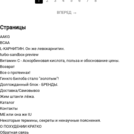
1
2
3
4
5
6
7
8
ВПЕРЕД
Страницы
AAKG
BCAA
L-КАРНИТИН. Он же левокарнитин.
turbo-sandbox-preview
Витамин С - Аскорбиновая кислота, польза и обоснование цены.
Возврат
Все о протеинах!
Гинкго Билоба стало "золотым"!
Долгожданный блок - БРЕНДЫ.
Доставка/Самовывоз
Жим штанги лёжа.
Каталог
Контакты
МЕ или она же IU
Некоторые термины, секреты и ненаучные пояснения.
О ПОХУДЕНИИ КРАТКО
Обратная связь