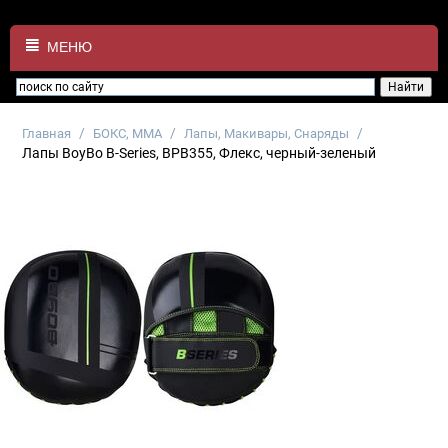
МЕНЮ
/
/
/
Главная
БОКС, ММА
Лапы, Макивары, Снаряды
Лапы BoyBo B-Series, BPB355, Флекс, черный-зеленый