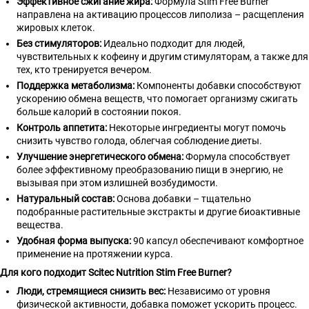
Эффективное сжигание жира:
Формула Stim Free Burner
направлена на активацию процессов липолиза – расщепления
жировых клеток.
Без стимуляторов:
Идеально подходит для людей,
чувствительных к кофеину и другим стимуляторам, а также для
тех, кто тренируется вечером.
Поддержка метаболизма:
Компоненты добавки способствуют
ускорению обмена веществ, что помогает организму сжигать
больше калорий в состоянии покоя.
Контроль аппетита:
Некоторые ингредиенты могут помочь
снизить чувство голода, облегчая соблюдение диеты.
Улучшение энергетического обмена:
Формула способствует
более эффективному преобразованию пищи в энергию, не
вызывая при этом излишней возбудимости.
Натуральный состав:
Основа добавки – тщательно
подобранные растительные экстракты и другие биоактивные
вещества.
Удобная форма выпуска:
90 капсул обеспечивают комфортное
применение на протяжении курса.
Для кого подходит Scitec Nutrition Stim Free Burner?
Люди, стремящиеся снизить вес:
Независимо от уровня
физической активности, добавка поможет ускорить процесс.