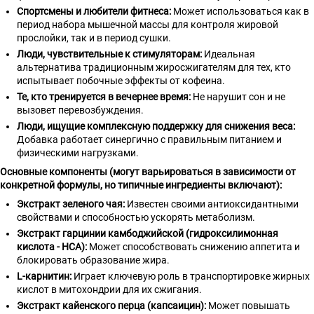
Спортсмены и любители фитнеса:
Может использоваться как в
период набора мышечной массы для контроля жировой
прослойки, так и в период сушки.
Люди, чувствительные к стимуляторам:
Идеальная
альтернатива традиционным жиросжигателям для тех, кто
испытывает побочные эффекты от кофеина.
Те, кто тренируется в вечернее время:
Не нарушит сон и не
вызовет перевозбуждения.
Люди, ищущие комплексную поддержку для снижения веса:
Добавка работает синергично с правильным питанием и
физическими нагрузками.
Основные компоненты (могут варьироваться в зависимости от
конкретной формулы, но типичные ингредиенты включают):
Экстракт зеленого чая:
Известен своими антиоксидантными
свойствами и способностью ускорять метаболизм.
Экстракт гарцинии камбоджийской (гидроксилимонная
кислота - HCA):
Может способствовать снижению аппетита и
блокировать образование жира.
L-карнитин:
Играет ключевую роль в транспортировке жирных
кислот в митохондрии для их сжигания.
Экстракт кайенского перца (капсаицин):
Может повышать