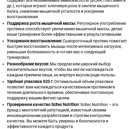
содержит все незаменимые аминокислоты (BCAA, глютамин и
др.), которые играют ключевую роль в синтезе мышечного
белка, снижении мышечной усталости и ускорении
восстановления.
Поддержка роста мышечной массы:
Регулярное употребление
протеина способствует увеличению мышечной массы, делая
ваши тренировки более эффективными и результативными.
Ускоренное восстановление:
Сывороточный протеин помогает
быстрее восстановить мышцы после интенсивных нагрузок,
уменьшая болезненность и готовя вас к следующей
тренировке.
Разнообразие вкусов:
Мы предлагаем широкий выбор
восхитительных вкусов, чтобы вы могли наслаждаться
каждым приемом пищи, не жертвуя вкусом ради пользы.
Удобная упаковка 920 г:
Оптимальный объем упаковки
позволит вам наслаждаться качественным протеином в
течение длительного времени, обеспечивая постоянную
поддержку вашим фитнес-целям.
Проверенное качество Scitec Nutrition:
Scitec Nutrition – это
бренд с многолетней репутацией, известный своими
инновационными разработками и строгим контролем
качества. Вы можете быть уверены в безопасности и
эффективности каждого продукта.