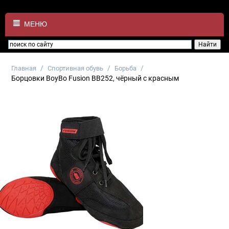
МЕНЮ
/
/
/
Главная
Спортивная обувь
Борьба
Борцовки BoyBo Fusion BB252, чёрный с красным