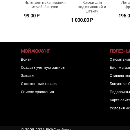
Иглы для накачивания
Лета
Крюки для
мячей, 3 штуки
фр
подтягиваний и
штанги
99.00
Р
195.
1 000.00
Р
МОЙ АККАУНТ
ПОЛЕЗНЫ
Войти
О компани
Создать учетную запись
Блог магаз
Заказы
Отзывы по
Отложенные товары
Бонусные 
Список сравнения
Подарочны
Карта сайт
Условия и
© 2008-2026 ВКУС победы