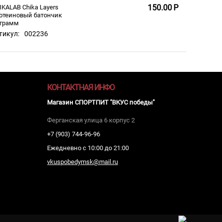
150.00
Р
IKALAB Chika Layers
отеиновый батончик
 грамм
тикул:
002236
КОНТАКТНАЯ ИНФО
Магазин СПОРТПИТ "ВКУС победы"
Ферганская улица 6 корпус 2
+7 (903) 744-96-96
Ежедневно с 10:00 до 21:00
vkuspobedymsk@mail.ru