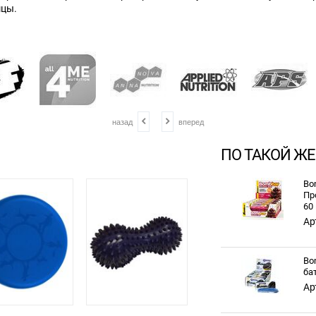
шцы.
назад
вперед
ПО ТАКОЙ ЖЕ
Bo
Пр
60
Ар
Bo
ба
Ар