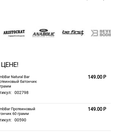
 ЦЕНЕ!
149.00
Р
mbBar Natural Bar
отеиновый батончик
 грамм
тикул:
002798
149.00
Р
mbBar Протеиновый
тончик 60 грамм
тикул:
00590