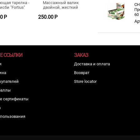
ющая тарелка -
Массажный валик
CH
исби "Fortius"
двойной, жесткий
Пр
60
00
Р
250.00
Р
Ар
Е ССЫЛКИ
ЗАКАЗ
и
Доставка и оплата
ина
Возврат
купателей
Store locator
баллы
е сертификаты
а
спользования