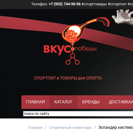
Телефон:
+7 (903) 744-96-96
#спорттовары #спортпит #с
СПОРТПИТ и ТОВАРЫ для СПОРТА
ГЛАВНАЯ
КАТАЛОГ
БРЕНДЫ
ДОСТАВКА
/
/
Эспандер кистево
Главная
Спортивный инвентарь