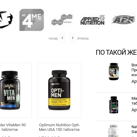
назад
вперед
ПО ТАКОЙ ЖЕ
Bo
Пр
из
Ар
Ma
та
Ар
ler VitaMen 90
Optimum Nutrition Opti-
Na
таблеток
Men USA 150 таблеток
Ga