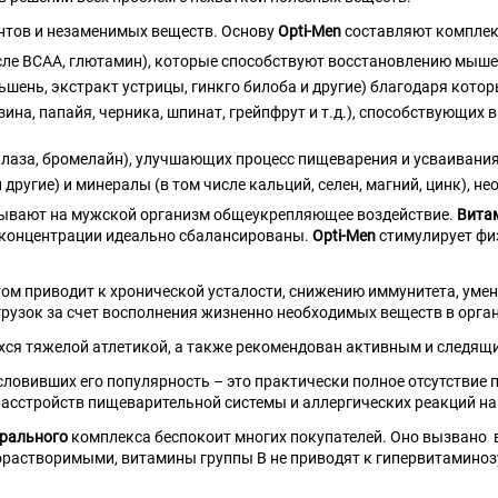
нтов и незаменимых веществ. Основу
Opti-Men
составляют комплек
сле BCAA, глютамин), которые способствуют восстановлению мыше
ьшень, экстракт устрицы, гинкго билоба и другие) благодаря кото
зина, папайя, черника, шпинат, грейпфрут и т.д.), способствующи
илаза, бромелайн), улучшающих процесс пищеварения и усваивани
н и другие) и минералы (в том числе кальций, селен, магний, цинк)
зывают на мужской организм общеукрепляющее воздействие.
Вита
х концентрации идеально сбалансированы.
Opti-Men
стимулирует фи
ртом приводит к хронической усталости, снижению иммунитета, у
рузок за счет восполнения жизненно необходимых веществ в орга
ся тяжелой атлетикой, а также рекомендован активным и следящ
условивших его популярность – это практически полное отсутстви
расстройств пищеварительной системы и аллергических реакций н
рального
комплекса беспокоит многих покупателей. Оно вызвано
одорастворимыми, витамины группы B не приводят к гипервитаминоз