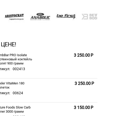
 ЦЕНЕ!
3 250.00
Р
mbBar PRO Isolate
отеиновый коктейль
олят 900 грамм
тикул:
002413
3 250.00
Р
xler VitaMen 180
блеток
тикул:
00624
3 150.00
Р
ture Foods Slow Carb
iner 3000 грамм