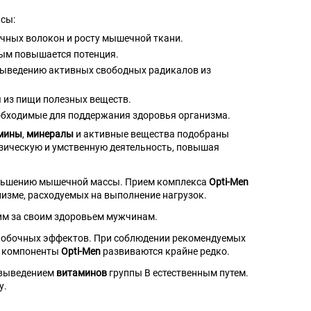
сы:
чных волокон и росту мышечной ткани.
рым повышается потенция.
х выведению активных свободных радикалов из
я из пищи полезных веществ.
, необходимые для поддержания здоровья организма.
мины
,
минералы
и активные вещества подобраны
зическую и умственную деятельность, повышая
меньшению мышечной массы. Прием комплекса
Opti-Men
низме, расходуемых на выполнение нагрузок.
им за своим здоровьем мужчинам.
е побочных эффектов. При соблюдении рекомендуемых
а компоненты
Opti-Men
развиваются крайне редко.
 выведением
витаминов
группы B естественным путем.
у.