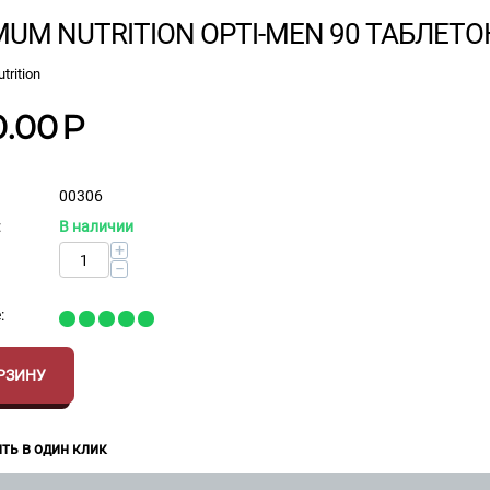
MUM NUTRITION OPTI-MEN 90 ТАБЛЕТО
trition
0.00
Р
00306
:
В наличии
+
−
:
РЗИНУ
ть в один клик