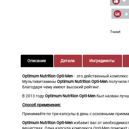
Tweet
Описание
Детали
Ингредиенты
Optimum Nutrition Opti-Men
- это действенный комплекс
Мультивитамины
Optimum Nutrition Opti-Men
получили 
благодаря чему имеют высокий рейтинг.
В 2013 году
Optimum Nutrition Opti-Men
был назван лучш
Способ применения:
Принимайте по три капсулы в день с основными прием
Optimum Nutrition Opti-Men
избавит вас от необходимос
веществах. Одна капсула комплекса Opti-Men поможет 