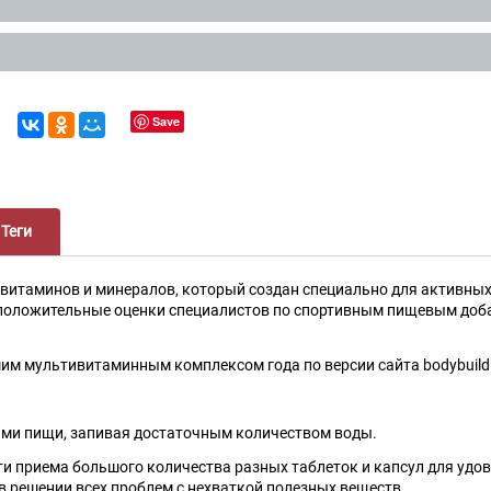
Save
Теги
 витаминов и минералов, который создан специально для активны
положительные оценки специалистов по спортивным пищевым доба
им мультивитаминным комплексом года по версии сайта bodybuild
ами пищи, запивая достаточным количеством воды.
ти приема большого количества разных таблеток и капсул для удо
в решении всех проблем с нехваткой полезных веществ.