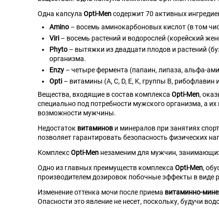
Одна капсула
Opti-Men
содержит 70 активных ингредие
Amino
– восемь аминокарбоновых кислот (в том чи
Viri
– восемь растений и водорослей (корейский жен
Phyto
– вытяжки из двадцати плодов и растений (бу
организма.
Enzy
– четыре фермента (папаин, липаза, альфа-ам
Opti
– витамины (A, C, D, E, K, группы B, рибофлави
Вещества, входящие в состав комплекса
Opti-Men
, ока
специально под потребности мужского организма, а и
возможности мужчины.
Недостаток
витаминов
и минералов при занятиях спо
позволяет гарантировать безопасность физических наг
Комплекс
Opti-Men
незаменим для мужчин, занимающих
Одно из главных преимуществ комплекса
Opti-Men
, об
производителем дозировок побочные эффекты в виде 
Изменение оттенка мочи после приема
витаминно-мине
Опасности это явление не несет, поскольку, будучи в