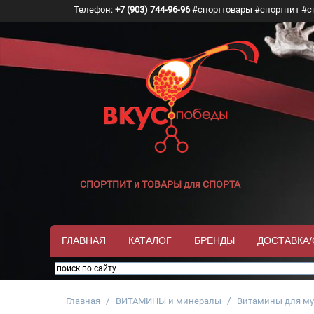
Телефон:
+7 (903) 744-96-96
#спорттовары #спортпит #с
СПОРТПИТ и ТОВАРЫ для СПОРТА
ГЛАВНАЯ
КАТАЛОГ
БРЕНДЫ
ДОСТАВКА
/
/
Главная
ВИТАМИНЫ и минералы
Витамины для м