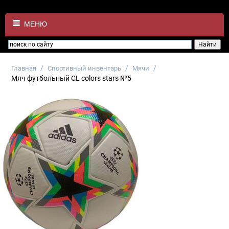
МЕНЮ
/
/
/
Главная
Спортивный инвентарь
Мячи
Мяч футбольный CL colors stars №5